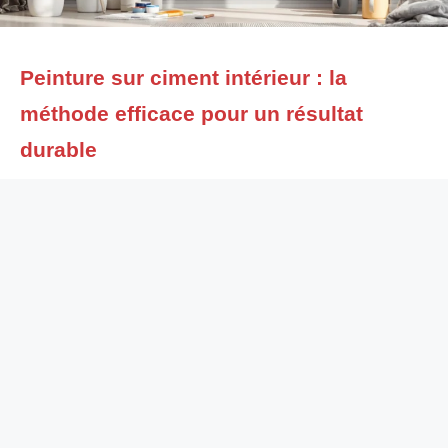
Peinture sur ciment intérieur : la
méthode efficace pour un résultat
durable
Êtes-vous lassé par l’aspect trop brut du ciment à l’intérieur de
votre maison ou de votre appartement ? Beaucoup rêvent d’un
béton décoratif, pratique et toujours impeccable. Pourtant,
peindre du ciment intérieur n’est pas un jeu d’enfant. Pour
transformer un sol d’atelier, illuminer un mur brut ou sublimer
une cave, il faut appliquer la bonne