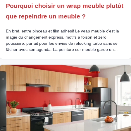
Pourquoi choisir un wrap meuble plutôt
que repeindre un meuble ?
En bref, entre pinceau et film adhésif Le wrap meuble c’est la
magie du changement express, motifs à foison et zéro
poussière, parfait pour les envies de relooking turbo sans se
fâcher avec son agenda. La peinture sur meuble garde un
charme fou, parfum d’atelier, patience obligatoire, idéal pour
raviver le bois des souvenirs et