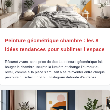
Peinture géométrique chambre : les 8
idées tendances pour sublimer l’espace
Résumé vivant, sans prise de tête La peinture géométrique fait
bouger la chambre, sculpte la lumière et change l’humeur au
réveil, comme si la pièce s’amusait à se réinventer entre chaque
parcours du soleil. En 2025, Instagram déborde d’audaces
colorées, rien n’interdit l’expérimentation, même l’imprévu a sa
place, l’important reste l’accord entre motif et personnalité,