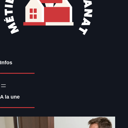
Infos
A la une