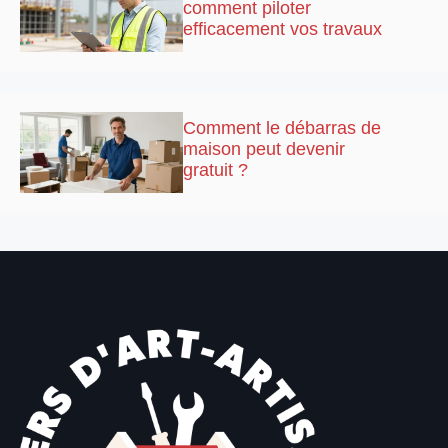
comment piloter
efficacement vos travaux
Comment le débarras de
maison peut devenir
gratuit ?