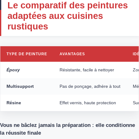
Le comparatif des peintures
adaptées aux cuisines
rustiques
TYPE DE PEINTURE
AVANTAGES
ID
Époxy
Résistante, facile à nettoyer
Zon
Multisupport
Pas de ponçage, adhère à tout
Mél
Résine
Effet vernis, haute protection
Su
Vous ne bâclez jamais la préparation : elle conditionne
la réussite finale