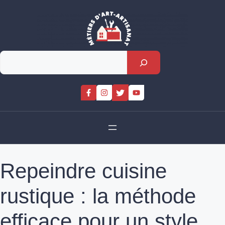
Skip
to
content
Rechercher
Repeindre cuisine
rustique : la méthode
efficace pour un style