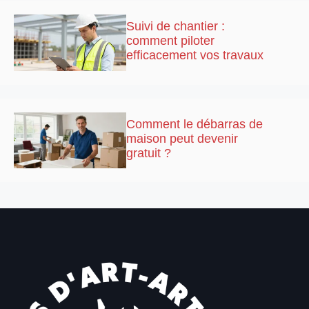
Suivi de chantier :
comment piloter
efficacement vos travaux
Comment le débarras de
maison peut devenir
gratuit ?