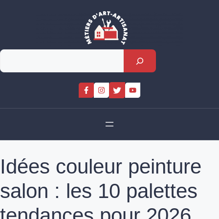
Skip
to
content
Rechercher
Idées couleur peinture
salon : les 10 palettes
tendances pour 2026