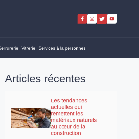
Serrurerie
Vitrerie
Services à la personnes
Articles récentes
Les tendances
actuelles qui
remettent les
matériaux naturels
au cœur de la
construction