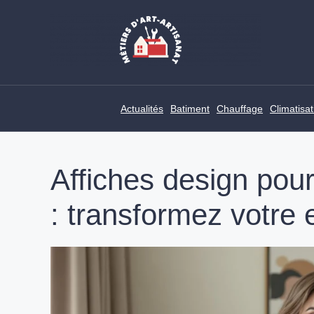
Skip
to
content
Actualités
Batiment
Chauffage
Climatisat
Affiches design pour
: transformez votre 