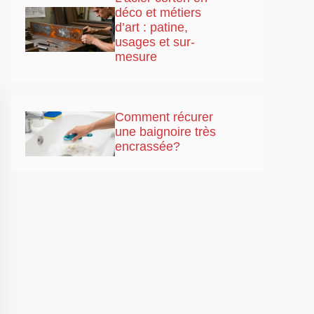
déco et métiers
d’art : patine,
usages et sur-
mesure
Comment récurer
une baignoire très
encrassée?