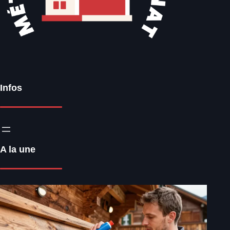
Infos
A la une