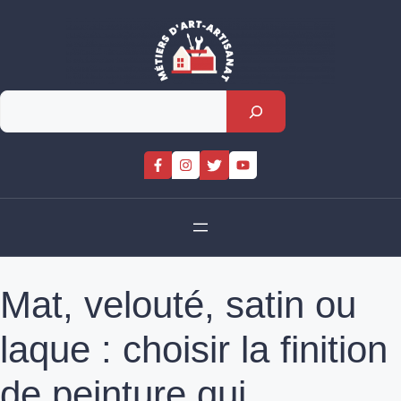
Skip
to
content
Rechercher
Mat, velouté, satin ou
laque : choisir la finition
de peinture qui