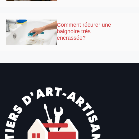
Comment récurer une
baignoire très
encrassée?