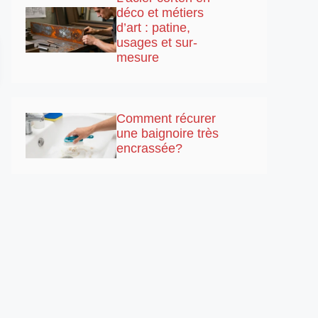
déco et métiers
d’art : patine,
usages et sur-
mesure
Comment récurer
une baignoire très
encrassée?