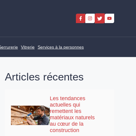
Serrurerie
Vitrerie
Services à la personnes
Articles récentes
Les tendances
actuelles qui
remettent les
matériaux naturels
au cœur de la
construction