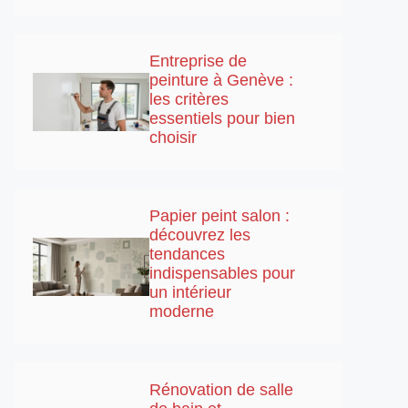
Entreprise de
peinture à Genève :
les critères
essentiels pour bien
choisir
Papier peint salon :
découvrez les
tendances
indispensables pour
un intérieur
moderne
Rénovation de salle