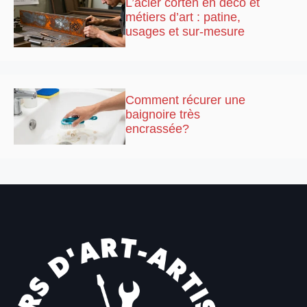
L’acier corten en déco et
métiers d’art : patine,
usages et sur-mesure
Comment récurer une
baignoire très
encrassée?