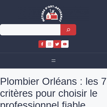
Skip
to
content
Rechercher
Plombier Orléans : les 7
critères pour choisir le
professionnel fiable