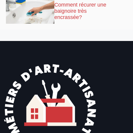
Comment récurer une
baignoire très
encrassée?