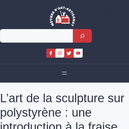
Skip
to
content
Rechercher
L’art de la sculpture sur
polystyrène : une
introduction à la fraise