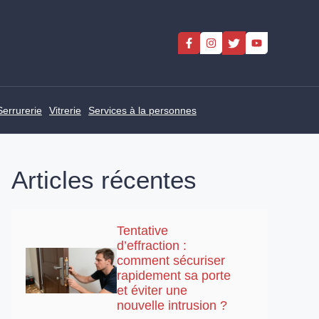
Serrurerie
Vitrerie
Services à la personnes
Articles récentes
Tentative
d’effraction :
comment sécuriser
rapidement sa porte
et éviter une
nouvelle intrusion ?