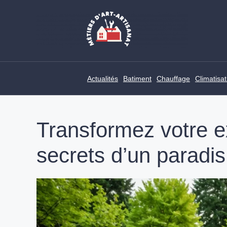
Skip
to
content
Actualités
Batiment
Chauffage
Climatisat
Transformez votre ex
secrets d’un paradis