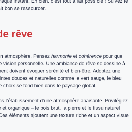
haque instant. Eh bien, c’est tout à fait possible ! Suivez le
ait bon se ressourcer.
de rêve
 son atmosphère. Pensez
harmonie
et
cohérence
pour que
re vision personnelle. Une ambiance de rêve se dessine à
ment doivent évoquer sérénité et bien-être. Adoptez une
eintes douces et naturelles comme le vert sauge, le bleu
e choix se fond bien dans le paysage global.
ns l’établissement d’une atmosphère apaisante. Privilégiez
t organique – le bois brut, la pierre et le tissu naturel
Ces éléments ajoutent une texture riche et un aspect visuel