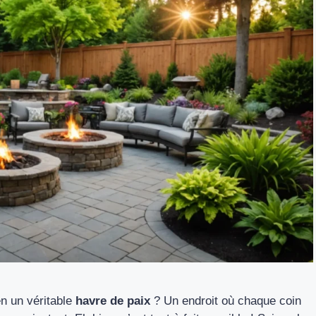
en un véritable
havre de paix
? Un endroit où chaque coin