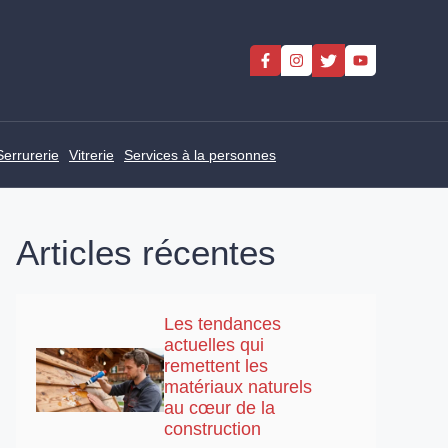
Serrurerie
Vitrerie
Services à la personnes
Articles récentes
Les tendances
actuelles qui
remettent les
matériaux naturels
au cœur de la
construction