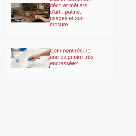
déco et métiers
d’art : patine,
usages et sur-
mesure
Comment récurer
une baignoire très
encrassée?