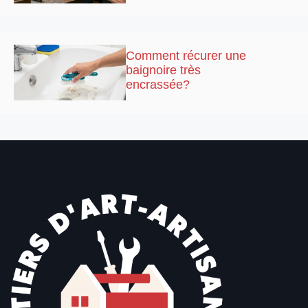
Comment récurer une
baignoire très
encrassée?