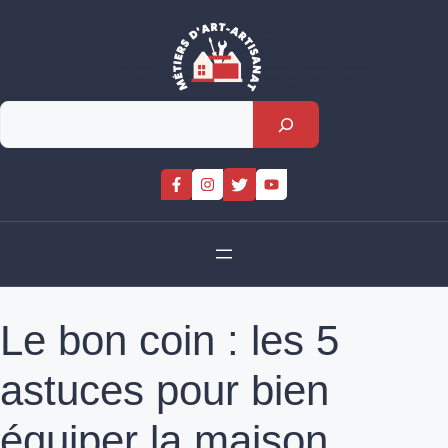
Skip
to
content
Rechercher
Le bon coin : les 5
astuces pour bien
équiper la maison