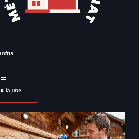
Infos
A la une