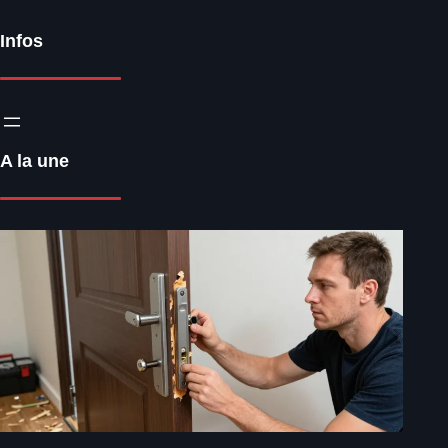
Infos
A la une