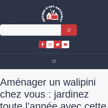
Skip
to
content
Rechercher
Aménager un walipini
chez vous : jardinez
toute l’année avec cette