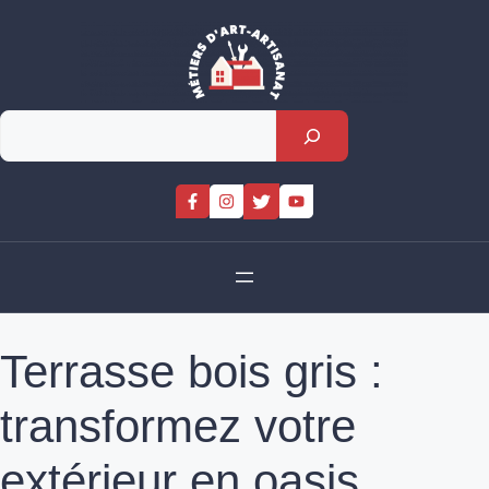
Skip
to
content
Rechercher
Terrasse bois gris :
transformez votre
extérieur en oasis