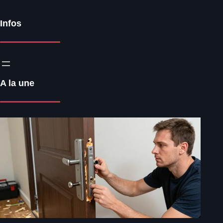
Infos
A la une