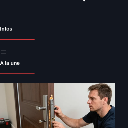
Infos
A la une