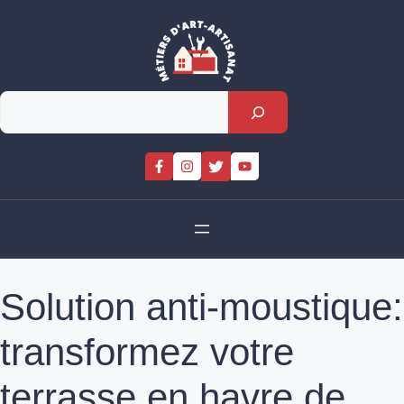
Skip
to
content
Rechercher
Solution anti-moustique:
transformez votre
terrasse en havre de