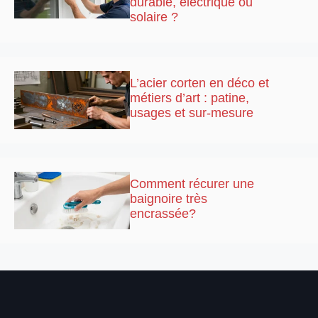
durable, électrique ou
solaire ?
L’acier corten en déco et
métiers d’art : patine,
usages et sur-mesure
Comment récurer une
baignoire très
encrassée?