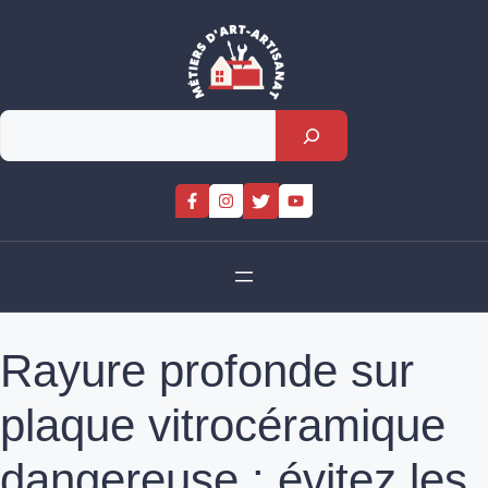
Skip
to
content
Rechercher
Rayure profonde sur
plaque vitrocéramique
dangereuse : évitez les