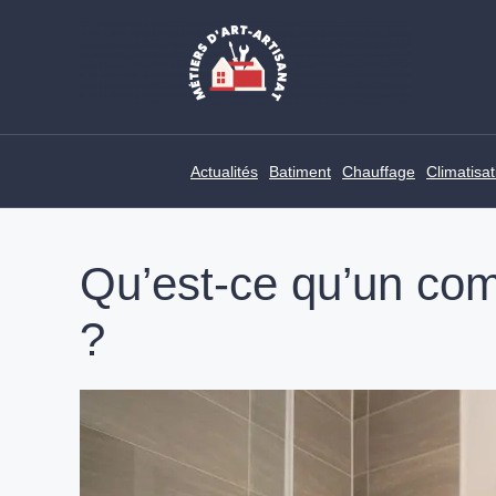
Skip
to
content
Actualités
Batiment
Chauffage
Climatisat
Qu’est-ce qu’un com
?