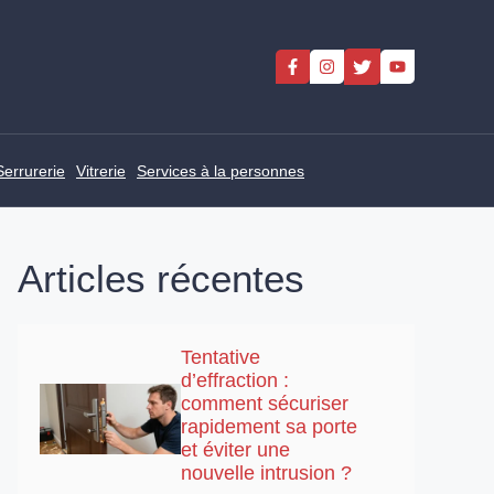
Serrurerie
Vitrerie
Services à la personnes
Articles récentes
Tentative
d’effraction :
comment sécuriser
rapidement sa porte
et éviter une
nouvelle intrusion ?