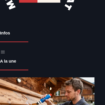
Infos
A la une