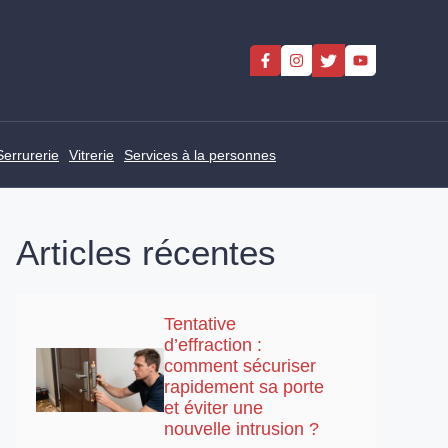
Serrurerie
Vitrerie
Services à la personnes
Articles récentes
Tentative
d’effraction :
comment sécuriser
rapidement sa porte
et éviter une
nouvelle intrusion ?