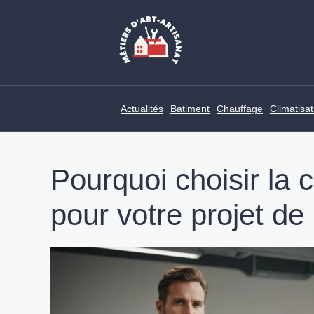
Skip
to
content
Actualités
Batiment
Chauffage
Climatisat
Pourquoi choisir la c
pour votre projet de