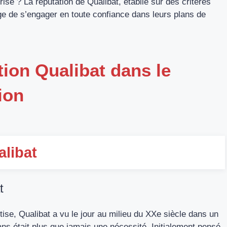
prisé ? La réputation de Qualibat, établie sur des critères
age de s’engager en toute confiance dans leurs plans de
ation Qualibat dans le
ion
alibat
t
tise, Qualibat a vu le jour au milieu du XXe siècle dans un
ans était plus que jamais une nécessité. Initialement pensé