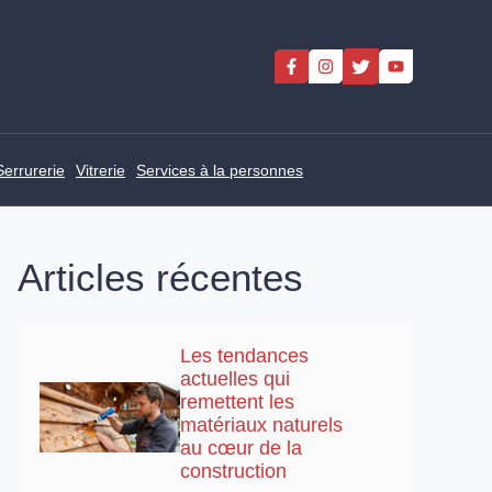
Serrurerie
Vitrerie
Services à la personnes
Articles récentes
Les tendances
actuelles qui
remettent les
matériaux naturels
au cœur de la
construction