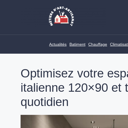
Skip
to
content
Actualités
Batiment
Chauffage
Climatisat
Optimisez votre es
italienne 120×90 et 
quotidien