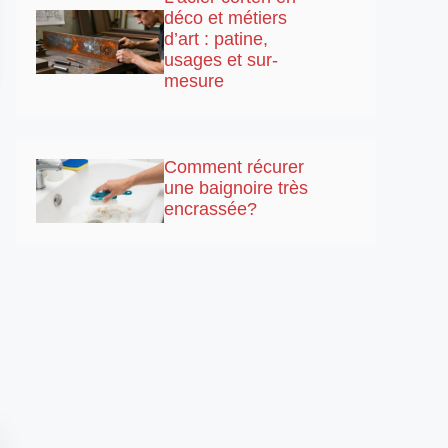
déco et métiers
d’art : patine,
usages et sur-
mesure
Comment récurer
une baignoire très
encrassée?