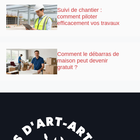
Suivi de chantier :
comment piloter
efficacement vos travaux
Comment le débarras de
maison peut devenir
gratuit ?