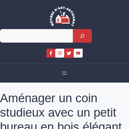
Skip
to
content
Rechercher
Aménager un coin
studieux avec un petit
bureau en bois élégant