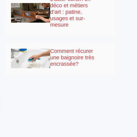
déco et métiers
d’art : patine,
usages et sur-
mesure
Comment récurer
une baignoire très
encrassée?