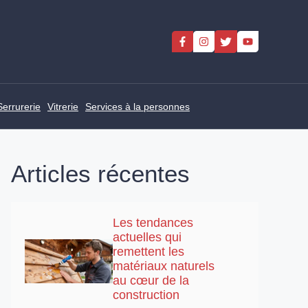
Serrurerie
Vitrerie
Services à la personnes
Articles récentes
Les tendances
actuelles qui
remettent les
matériaux naturels
au cœur de la
construction