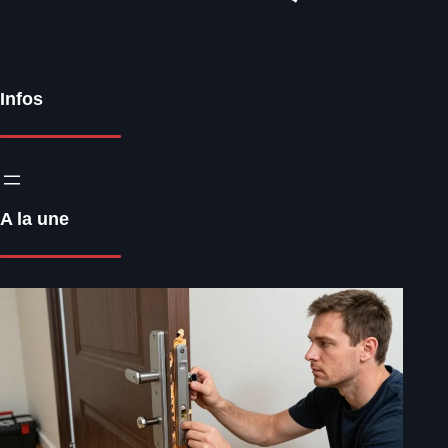
Infos
A la une