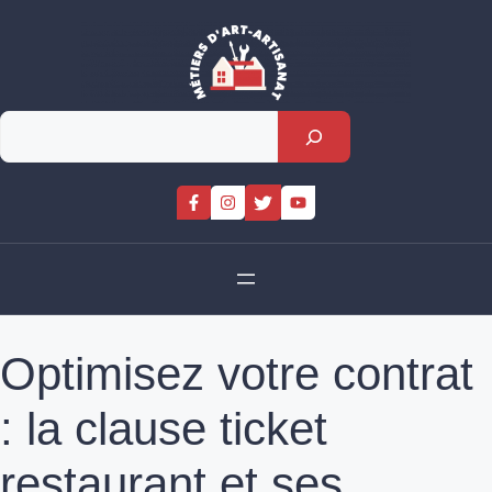
Skip
to
content
Rechercher
Optimisez votre contrat
: la clause ticket
restaurant et ses