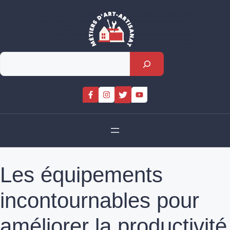
Skip
to
content
Rechercher
Les équipements
incontournables pour
améliorer la productivité