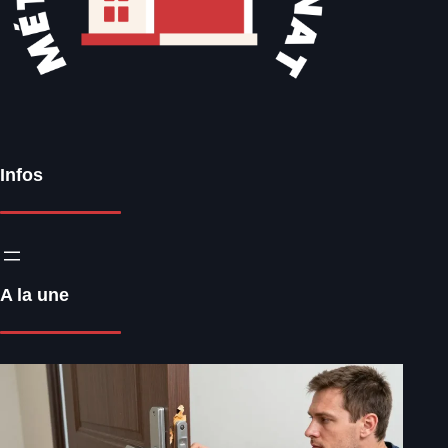
Infos
A la une