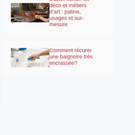
déco et métiers
d’art : patine,
usages et sur-
mesure
Comment récurer
une baignoire très
encrassée?