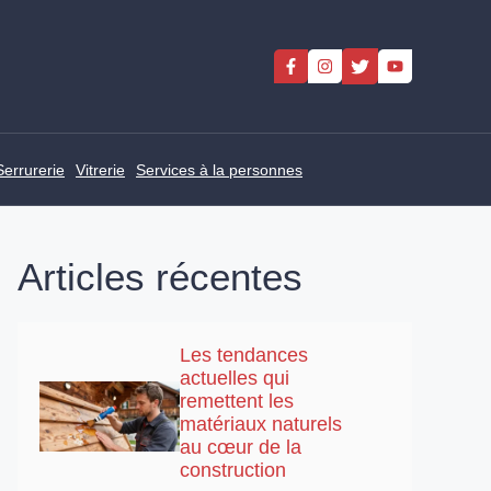
Serrurerie
Vitrerie
Services à la personnes
Articles récentes
Les tendances
actuelles qui
remettent les
matériaux naturels
au cœur de la
construction