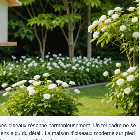
t des oiseaux résonne harmonieusement. Un tel cadre ne se
 sens aigu du détail. La maison d’oiseaux moderne sur pied