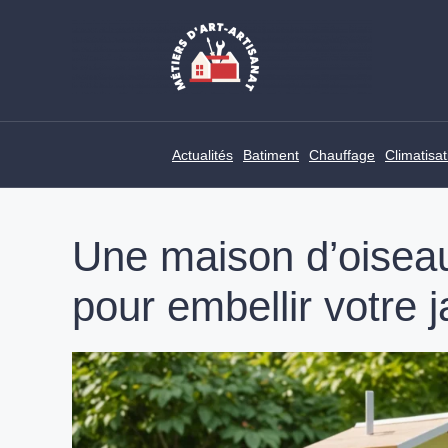
Skip
to
content
Actualités
Batiment
Chauffage
Climatisat
Une maison d’oisea
pour embellir votre j