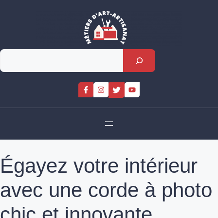
Skip
to
content
Rechercher
Égayez votre intérieur
avec une corde à photo
chic et innovante