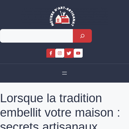
Skip
to
content
Rechercher
Lorsque la tradition
embellit votre maison :
secrets artisanaux