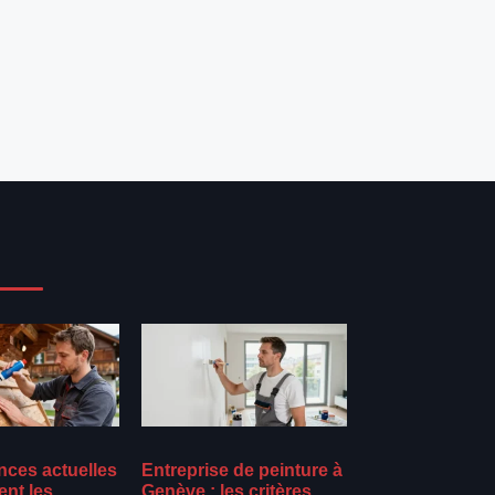
nces actuelles
Entreprise de peinture à
ent les
Genève : les critères