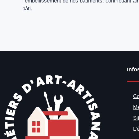
l’embellissement de nos bâtiments, contribuant ain
bâti.
Info
Co
Me
Si
L’