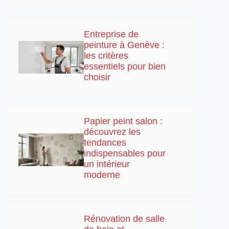
Entreprise de
peinture à Genève :
les critères
essentiels pour bien
choisir
Papier peint salon :
découvrez les
tendances
indispensables pour
un intérieur
moderne
Rénovation de salle