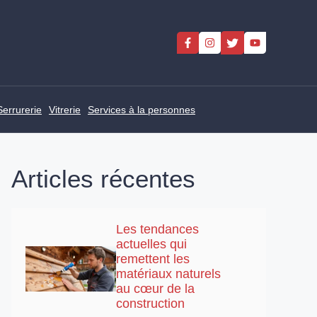
Serrurerie
Vitrerie
Services à la personnes
Articles récentes
Les tendances
actuelles qui
remettent les
matériaux naturels
au cœur de la
construction