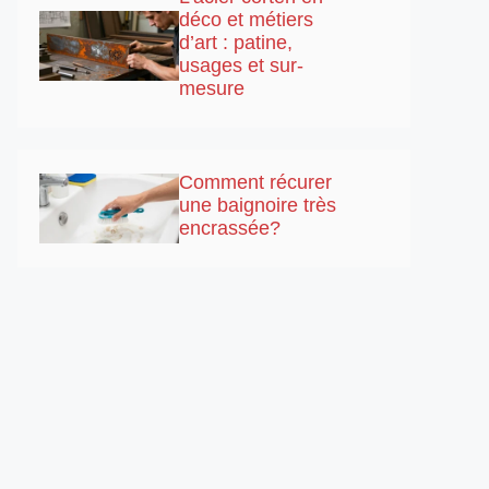
déco et métiers
d’art : patine,
usages et sur-
mesure
Comment récurer
une baignoire très
encrassée?