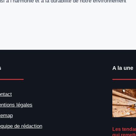
si à l’harmonie et à la durabilité de notre environnement
s
A la une
ntact
ntions légales
temap
équipe de rédaction
Les tenda
qui remett