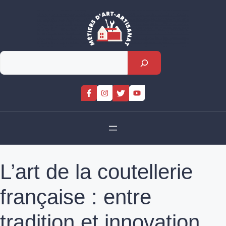
Skip
to
content
Rechercher
L’art de la coutellerie
française : entre
tradition et innovation