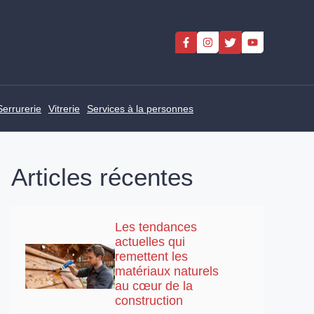
Serrurerie
Vitrerie
Services à la personnes
Articles récentes
Les tendances
actuelles qui
remettent les
matériaux naturels
au cœur de la
construction