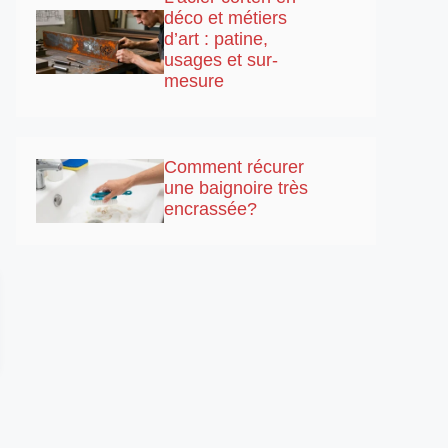
déco et métiers
d’art : patine,
usages et sur-
mesure
Comment récurer
une baignoire très
encrassée?