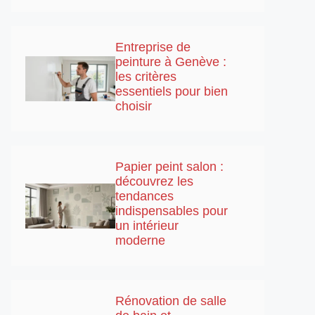
Entreprise de
peinture à Genève :
les critères
essentiels pour bien
choisir
Papier peint salon :
découvrez les
tendances
indispensables pour
un intérieur
moderne
Rénovation de salle