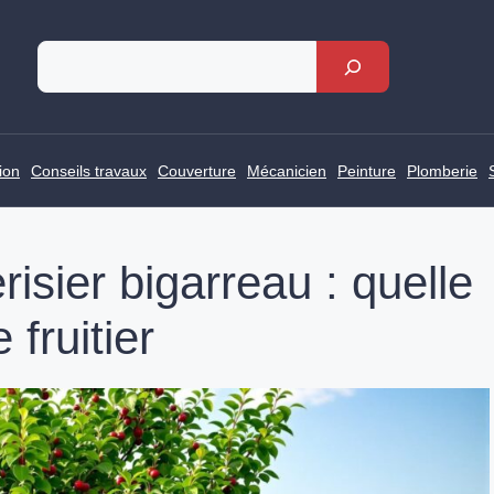
Rechercher
ion
Conseils travaux
Couverture
Mécanicien
Peinture
Plomberie
isier bigarreau : quelle
 fruitier