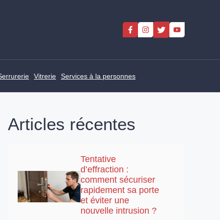
Serrurerie
Vitrerie
Services à la personnes
Articles récentes
Tentative
d’effraction :
comment sécuriser
rapidement sa porte
et éviter une
nouvelle intrusion ?