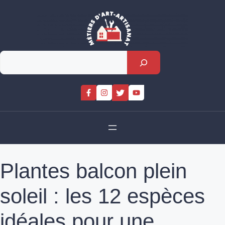
Skip
to
content
Rechercher
Plantes balcon plein
soleil : les 12 espèces
idéales pour une