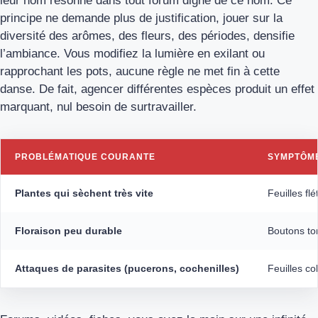
leur nom résonne dans tout forum digne de ce nom. Ce
principe ne demande plus de justification, jouer sur la
diversité des arômes, des fleurs, des périodes, densifie
l’ambiance. Vous modifiez la lumière en exilant ou
rapprochant les pots, aucune règle ne met fin à cette
danse. De fait, agencer différentes espèces produit un effet
marquant, nul besoin de surtravailler.
PROBLÉMATIQUE COURANTE
SYMPTÔM
Plantes qui sèchent très vite
Feuilles fl
Floraison peu durable
Boutons t
Attaques de parasites (pucerons, cochenilles)
Feuilles co