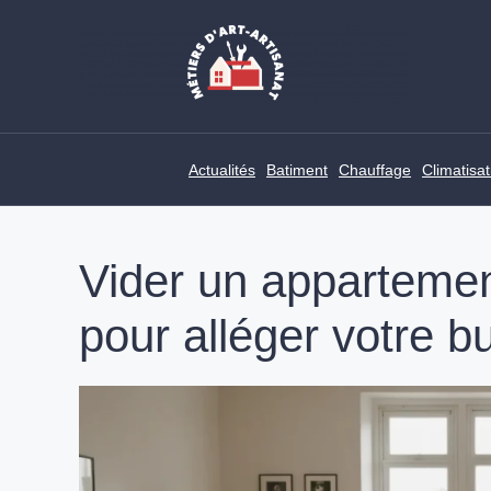
Skip
to
content
Actualités
Batiment
Chauffage
Climatisat
Vider un appartemen
pour alléger votre b