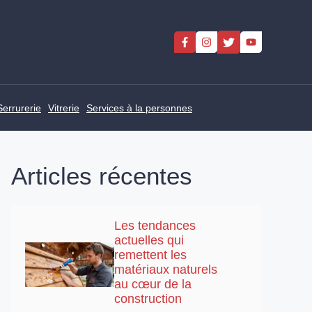
Serrurerie
Vitrerie
Services à la personnes
Articles récentes
Les tendances
actuelles qui
remettent les
matériaux naturels
au cœur de la
construction