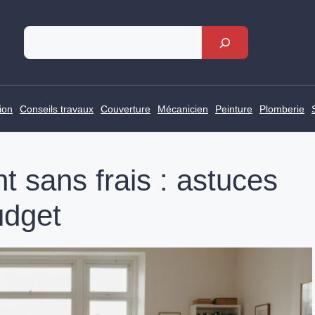
Rechercher
ion
Conseils travaux
Couverture
Mécanicien
Peinture
Plomberie
t sans frais : astuces
udget