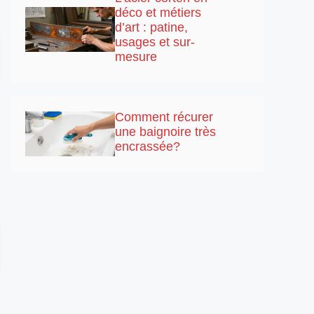
déco et métiers
d’art : patine,
usages et sur-
mesure
Comment récurer
une baignoire très
encrassée?