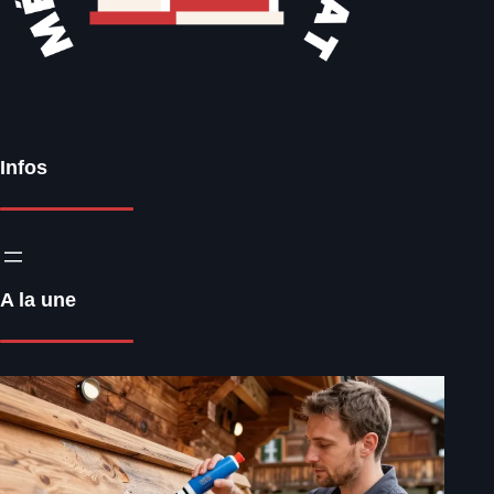
Infos
A la une