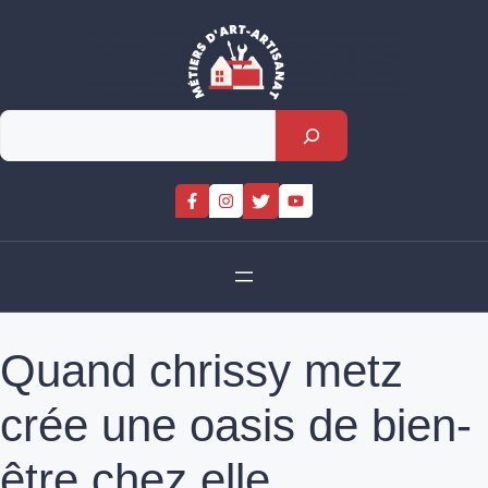
Skip
to
content
Rechercher
Quand chrissy metz
crée une oasis de bien-
être chez elle