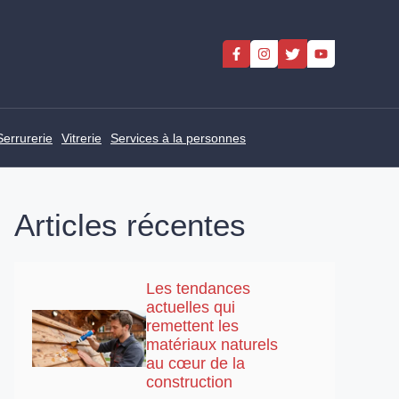
Serrurerie
Vitrerie
Services à la personnes
Articles récentes
Les tendances
actuelles qui
remettent les
matériaux naturels
au cœur de la
construction