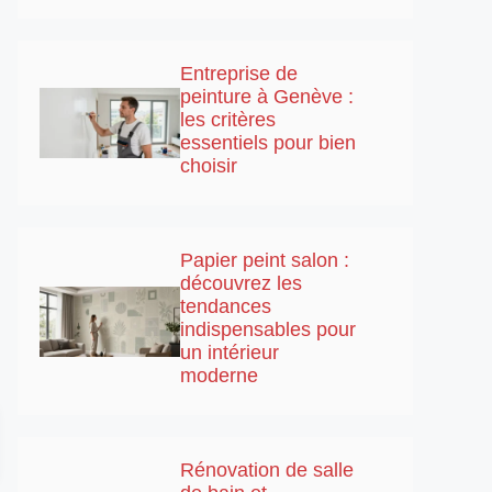
Entreprise de
peinture à Genève :
les critères
essentiels pour bien
choisir
Papier peint salon :
découvrez les
tendances
indispensables pour
un intérieur
moderne
Rénovation de salle