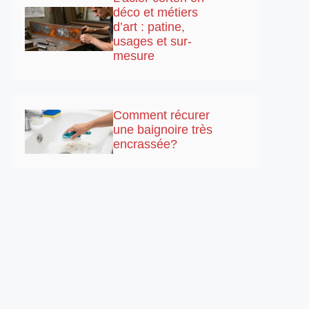
déco et métiers
d’art : patine,
usages et sur-
mesure
Comment récurer
une baignoire très
encrassée?