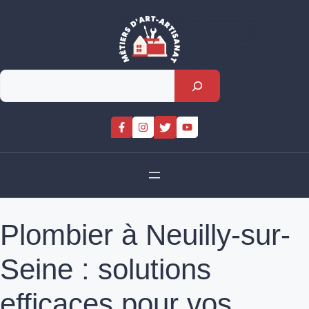
Skip
to
content
Rechercher
Plombier à Neuilly-sur-
Seine : solutions
efficaces pour vos