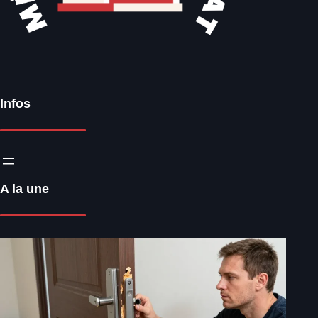
Infos
A la une