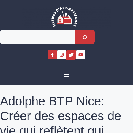
Skip
to
content
Rechercher
Adolphe BTP Nice:
Créer des espaces de
vie qui reflètent qui