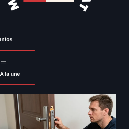
Infos
A la une