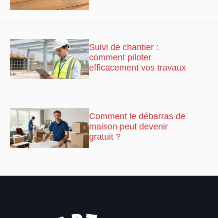
Suivi de chantier :
comment piloter
efficacement vos travaux
Comment le débarras de
maison peut devenir
gratuit ?