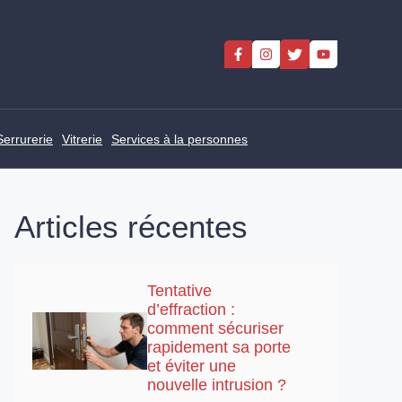
Serrurerie
Vitrerie
Services à la personnes
Articles récentes
Tentative
d’effraction :
comment sécuriser
rapidement sa porte
et éviter une
nouvelle intrusion ?