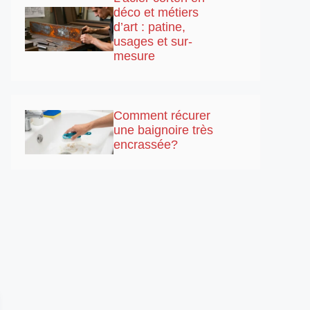
déco et métiers
d’art : patine,
usages et sur-
mesure
Comment récurer
une baignoire très
encrassée?