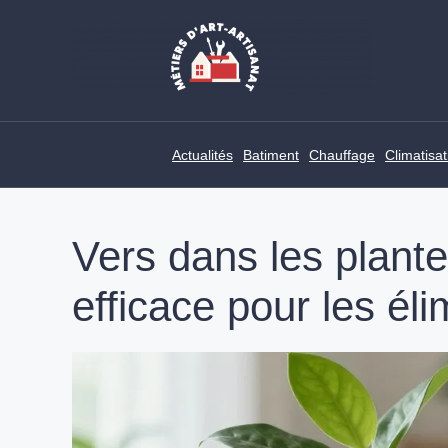
Skip
to
content
Actualités
Batiment
Chauffage
Climatisat
Vers dans les plantes
efficace pour les éli