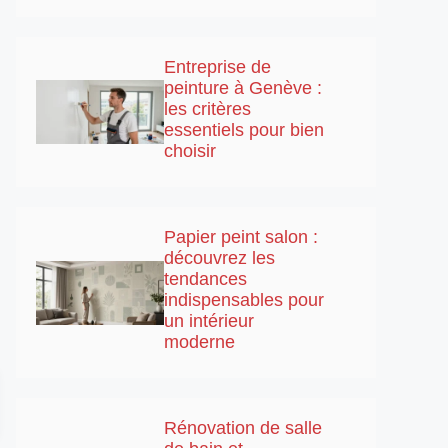
Entreprise de
peinture à Genève :
les critères
essentiels pour bien
choisir
Papier peint salon :
découvrez les
tendances
indispensables pour
un intérieur
moderne
Rénovation de salle