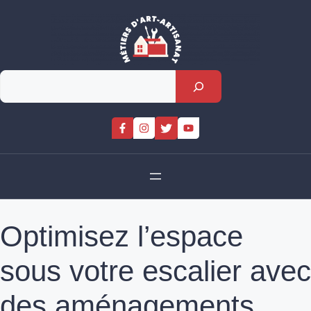
Skip
to
content
Rechercher
Optimisez l’espace
sous votre escalier avec
des aménagements