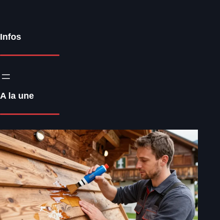
Infos
A la une