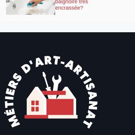
baignoire très
encrassée?