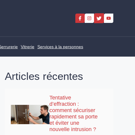
Serrurerie
Vitrerie
Services à la personnes
Articles récentes
Tentative
d’effraction :
comment sécuriser
rapidement sa porte
et éviter une
nouvelle intrusion ?