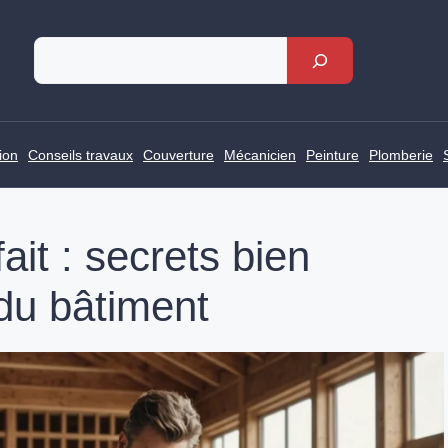
Rechercher
ion
Conseils travaux
Couverture
Mécanicien
Peinture
Plomberie
fait : secrets bien
du bâtiment