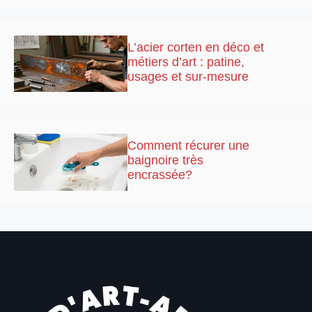
L’acier corten en déco et
métiers d’art : patine,
usages et sur-mesure
Comment récurer une
baignoire très
encrassée?