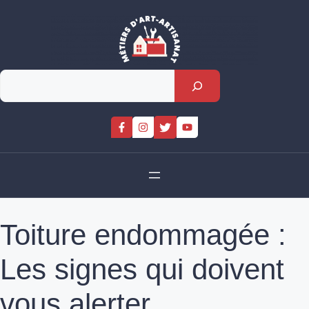
Skip
to
content
Rechercher
Toiture endommagée :
Les signes qui doivent
vous alerter