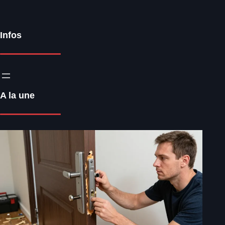
Infos
A la une