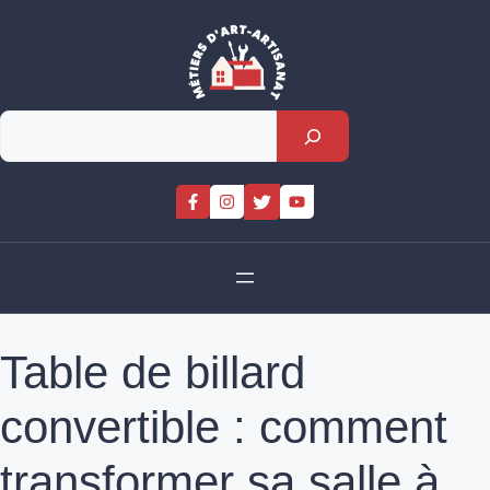
Skip
to
content
Rechercher
Table de billard
convertible : comment
transformer sa salle à