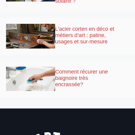
solaire ?
L’acier corten en déco et
métiers d’art : patine,
usages et sur-mesure
Comment récurer une
baignoire très
encrassée?