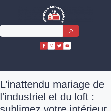
Skip
to
content
Rechercher
L’inattendu mariage de
l’industriel et du loft :
sublimez votre intérieur