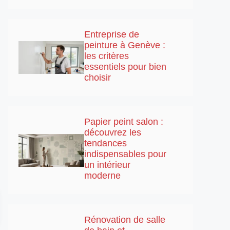
Entreprise de
peinture à Genève :
les critères
essentiels pour bien
choisir
Papier peint salon :
découvrez les
tendances
indispensables pour
un intérieur
moderne
Rénovation de salle