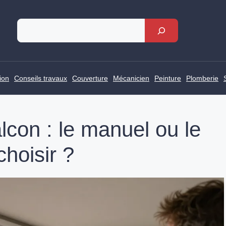
Rechercher
ion
Conseils travaux
Couverture
Mécanicien
Peinture
Plomberie
lcon : le manuel ou le
hoisir ?