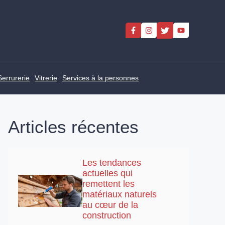
Serrurerie
Vitrerie
Services à la personnes
Articles récentes
Les tendances
actuelles qui
remettent les
matériaux naturels
au cœur de la
construction