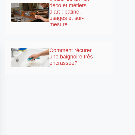
déco et métiers
d’art : patine,
usages et sur-
mesure
Comment récurer
une baignoire très
encrassée?